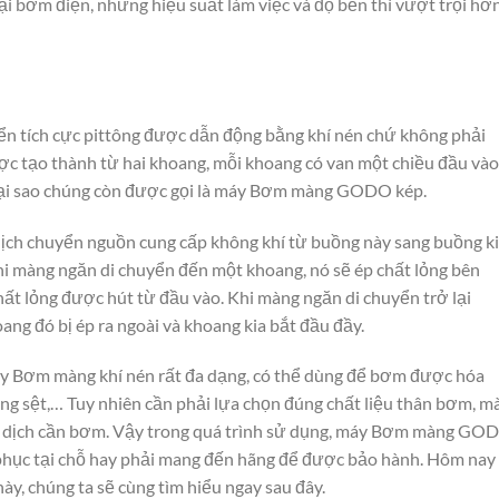
oại bơm điện, nhưng hiệu suất làm việc và độ bền thì vượt trội hơ
 tích cực pittông được dẫn động bằng khí nén chứ không phải
c tạo thành từ hai khoang, mỗi khoang có van một chiều đầu vào
 tại sao chúng còn được gọi là máy Bơm màng GODO kép.
dịch chuyển nguồn cung cấp không khí từ buồng này sang buồng ki
hi màng ngăn di chuyển đến một khoang, nó sẽ ép chất lỏng bên
chất lỏng được hút từ đầu vào. Khi màng ngăn di chuyển trở lại
ang đó bị ép ra ngoài và khoang kia bắt đầu đầy.
máy Bơm màng khí nén rất đa dạng, có thể dùng để bơm được hóa
dạng sệt,… Tuy nhiên cần phải lựa chọn đúng chất liệu thân bơm, m
g dịch cần bơm. Vậy trong quá trình sử dụng, máy Bơm màng GO
c phục tại chỗ hay phải mang đến hãng để được bảo hành. Hôm nay
này, chúng ta sẽ cùng tìm hiểu ngay sau đây.