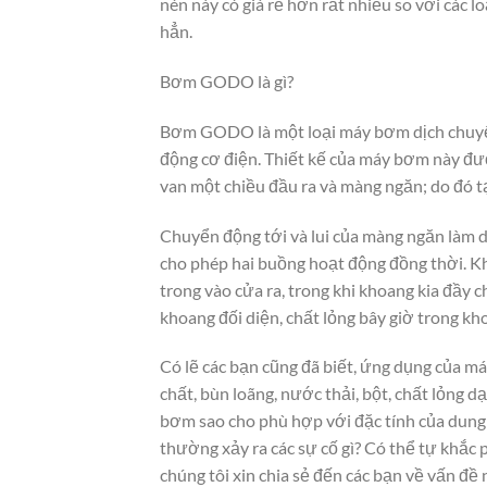
nén này có giá rẻ hơn rất nhiều so với các l
hẳn.
Bơm GODO là gì?
Bơm GODO là một loại máy bơm dịch chuyển
động cơ điện. Thiết kế của máy bơm này đượ
van một chiều đầu ra và màng ngăn; do đó
Chuyển động tới và lui của màng ngăn làm 
cho phép hai buồng hoạt động đồng thời. K
trong vào cửa ra, trong khi khoang kia đầy 
khoang đối diện, chất lỏng bây giờ trong kho
Có lẽ các bạn cũng đã biết, ứng dụng của 
chất, bùn loãng, nước thải, bột, chất lỏng 
bơm sao cho phù hợp với đặc tính của dun
thường xảy ra các sự cố gì? Có thể tự khắ
chúng tôi xin chia sẻ đến các bạn về vấn đề 