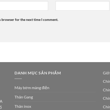
s browser for the next time I comment.
DANH MỤC SẢN PHẨM
Giới
Chí
Máy bơm màng điện
Chín
Thân Gang
Chí
5A
Thân inox
Chín
ố