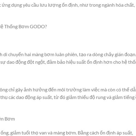
ác ứng dụng yêu cầu lưu lượng ổn định, như trong ngành hóa chất,
 Hệ Thống Bơm GODO?
 di chuyển hai màng bơm luân phiên, tạo ra dòng chảy gián đoạn
sự dao động đột ngột, đảm bảo hiệu suất ổn định hơn cho hệ thố
hông chỉ gây ảnh hưởng đến môi trường làm việc mà còn có thể d
hụ các dao động áp suất, từ đó giảm thiểu độ rung và giảm tiếng
iện Bơm
 ống, giảm tuổi thọ van và màng bơm. Bằng cách ổn định áp suất,