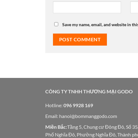
Save my name, email, and website in thi
CÔNG TY TNHH THƯƠNG MẠI GODO
Hotline:
096 9928 169
Email:
hanoi@bommanggodo.com
Miền Bắc:
Tầng 5, Chung cư Đông Đô, Số 3
Phố Nghĩa Đô, Phường Nghĩa Đô, Thành ph