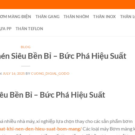
BƠM MÀNG ĐIỆN
THÂN GANG
THÂN NHÔM
THÂN INOX
THÂN L
ỰA PP
THÂN TEFLON
BLOG
n Siêu Bền Bỉ – Bức Phá Hiệu Suất
ON
JULY 16, 2025
BY
CUONG_DIGIAL_GODO
u Bền Bỉ – Bức Phá Hiệu Suất
nhiều nhà máy, xí nghiệp lựa chọn thay cho các sản phẩm bơm
uat-khi-nen-den-hieu-suat-bom-mang/
Các loại máy Bơm màng k