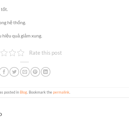
tốt.
rong hệ thống.
u hiệu quả giảm xung.
Rate this post
as posted in
Blog
. Bookmark the
permalink
.
O