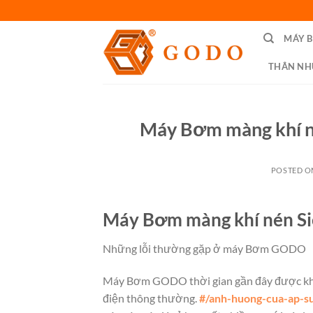
Skip
to
MÁY 
content
THÂN NH
Máy Bơm màng khí né
POSTED 
Máy Bơm màng khí nén Siê
Những lỗi thường gặp ở máy Bơm GODO
Máy Bơm GODO thời gian gần đây được khá 
điện thông thường.
#/anh-huong-cua-ap-s