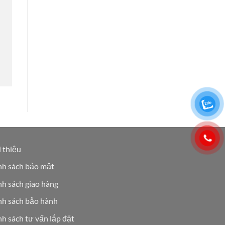
 thiệu
nh sách bảo mật
h sách giao hàng
nh sách bảo hành
h sách tư vấn lắp đặt