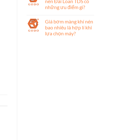
nén Đài Loan TDS có
những ưu điểm gì?
Giá bơm màng khí nén
bao nhiêu là hợp lí khi
lựa chọn máy?