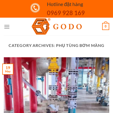
Skip
Hotline đặt hàng
to
0969 928 169
content
0
CATEGORY ARCHIVES:
PHỤ TÙNG BƠM MÀNG
19
May