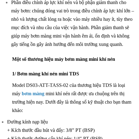
Phần điều chỉnh áp lực khí nén và bộ phận giảm thanh cho
máy bơm: chúng đóng vai trò trong điều chỉnh áp lực khí lớn –
nhỏ và lượng chất lỏng ra hoặc vào máy nhiều hay ít, tùy theo
mục đích và nhu cầu của việc vận hành. Phần giảm thanh sẽ
giúp máy bơm màng mini vận hành êm ái, ổn định và không
gây tiếng ồn gây ảnh hưởng đến môi trường xung quanh.
Một số thương hiệu máy bơm màng mini khí nén
1/ Bơm màng khí nén mini TDS
Model DS03-ATT-TASS-02 của thương hiệu TDS là loại
máy
bơm màng
mini khí nén rất được ưa chuộng trên thị
trường hiện nay. Dưới đây là thông số kỹ thuật cho bạn tham
khảo:
Đường kính nạp liệu
+ Kích thước đầu hút và đẩy: 3/8” PT (BSP)
+ Kích thước đường cấp khí nén: 1/4″ PT (BSP)