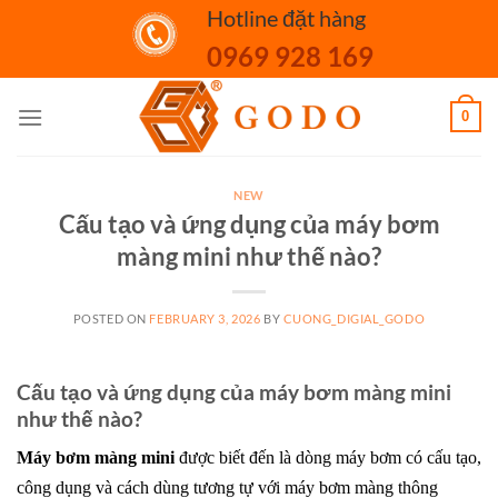
Skip
Hotline đặt hàng
to
0969 928 169
content
0
NEW
Cấu tạo và ứng dụng của máy bơm
màng mini như thế nào?
POSTED ON
FEBRUARY 3, 2026
BY
CUONG_DIGIAL_GODO
Cấu tạo và ứng dụng của máy bơm màng mini
như thế nào?
Máy bơm màng mini
được biết đến là dòng máy bơm có cấu tạo,
công dụng và cách dùng tương tự với máy bơm màng thông