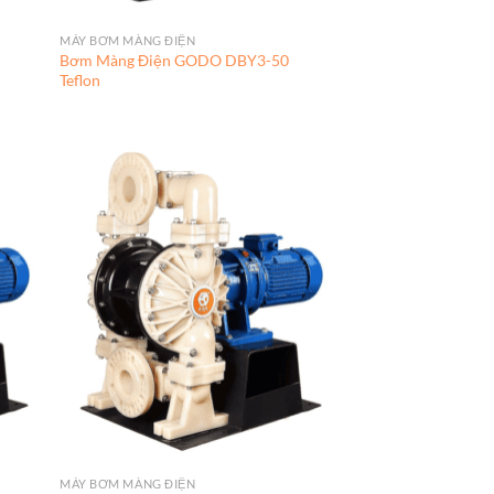
MÁY BƠM MÀNG ĐIỆN
Bơm Màng Điện GODO DBY3-50
Teflon
MÁY BƠM MÀNG ĐIỆN