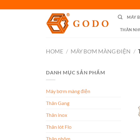
Skip
to
MÁY 
content
THÂN NH
HOME
/
MÁY BƠM MÀNG ĐIỆN
/
DANH MỤC SẢN PHẨM
Máy bơm màng điện
Thân Gang
Thân inox
Thân lót Flo
Thân nhôm