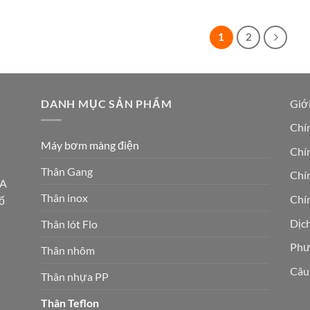
1
2
DANH MỤC SẢN PHẨM
Giới
Chí
Máy bơm màng điện
Chín
Thân Gang
Chí
5A
Thân inox
Chín
ố
Dịc
Thân lót Flo
Phư
Thân nhôm
Câu
Thân nhựa PP
Thân Teflon