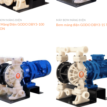
BƠM MÀNG ĐIỆN
MÁY BƠM MÀNG ĐIỆN
 Màng Điện GODO DBY3-100
Bơm màng điện GODO DBY3-15 T
LON