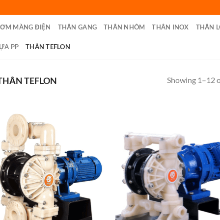
BƠM MÀNG ĐIỆN
THÂN GANG
THÂN NHÔM
THÂN INOX
THÂN L
ỰA PP
THÂN TEFLON
Showing 1–12 of
THÂN TEFLON