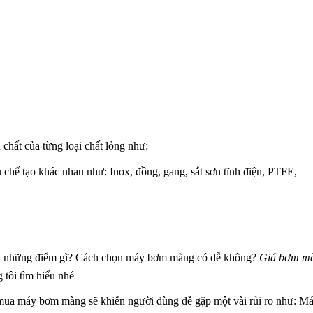
 chất của từng loại chất lỏng như:
chế tạo khác nhau như: Inox, đồng, gang, sắt sơn tĩnh điện, PTFE,
 ý những điểm gì? Cách chọn máy bơm màng có dễ không?
Giá bơm m
tôi tìm hiểu nhé
n mua máy bơm màng sẽ khiến người dùng dễ gặp một vài rủi ro như: M