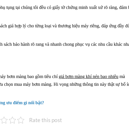
ụ tụng tại chúng tôi đều có giấy tờ chứng minh xuất xứ rõ ràng, đảm
sách giá hợp lý cho từng loại và thương hiệu máy riêng, đáp ứng đầy đ
ính sách bảo hành rõ rang và nhanh chong phục vụ các nhu cầu khác nh
n máy bơm màng bao gồm tiêu chí
giá bơm màng khí nén bao nhiêu
mà
lựa chọn mua máy bơm màng. Hi vọng những thông tin này thật sự bổ í
g ưu điểm gì nổi bật?
Rate this post