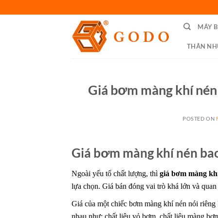
Skip
to
MÁY 
content
THÂN NH
Giá bơm màng khí nén 
POSTED ON
Giá bơm màng khí nén bao 
Ngoài yếu tố chất lượng, thì
giá bơm màng khí
lựa chọn. Giá bán đóng vai trò khá lớn và quan
Giá của một chiếc
bơm màng
khí nén nói riêng
nhau như: chất liệu vỏ bơm, chất liệu màng b