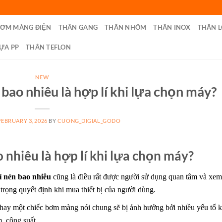
BƠM MÀNG ĐIỆN
THÂN GANG
THÂN NHÔM
THÂN INOX
THÂN L
ỰA PP
THÂN TEFLON
NEW
bao nhiêu là hợp lí khi lựa chọn máy?
FEBRUARY 3, 2026
BY
CUONG_DIGIAL_GODO
nhiêu là hợp lí khi lựa chọn máy?
 nén bao nhiêu
cũng là điều rất được người sử dụng quan tâm và xem
 trọng quyết định khi mua thiết bị của người dùng.
 hay một chiếc bơm màng nói chung sẽ bị ảnh hưởng bởi nhiều yếu tố 
ơm, công suất…