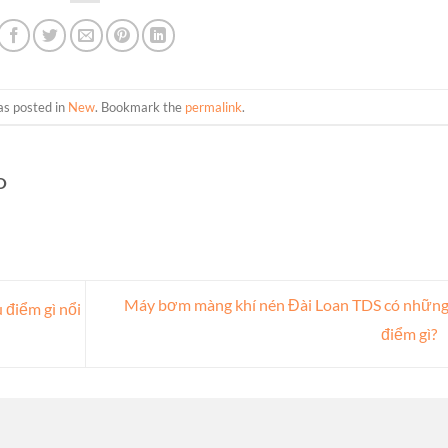
as posted in
New
. Bookmark the
permalink
.
O
Máy bơm màng khí nén Đài Loan TDS có nhữn
điểm gì nổi
điểm gì?