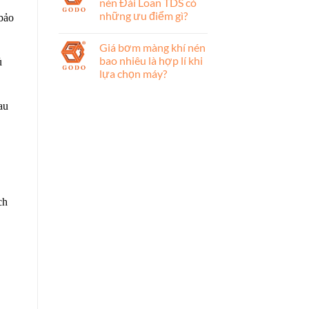
nén Đài Loan TDS có
những ưu điểm gì?
 bảo
Giá bơm màng khí nén
bao nhiêu là hợp lí khi
ủ
lựa chọn máy?
au
ch