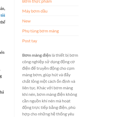
Bơm thực phẩm
án,
Máy bơm dầu
tôi
New
thế
Phụ tùng bơm màng
Post tay
nén
Bơm màng điện
là thiết bị bơm
công nghiệp sử dụng động cơ
điện để truyền động cho cụm
.
màng bơm, giúp hút và đẩy
ng
chất lỏng một cách ổn định và
liên tục. Khác với bơm màng
khá
khí nén, bơm màng điện không
cần nguồn khí nén mà hoạt
động trực tiếp bằng điện, phù
hợp cho những hệ thống yêu