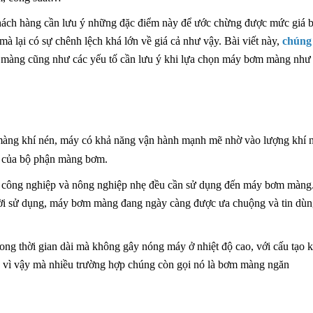
ách hàng cần lưu ý những đặc điểm này để ước chừng được mức giá b
mà lại có sự chênh lệch khá lớn về giá cả như vậy. Bài viết này,
chúng 
 màng cũng như các yếu tố cần lưu ý khi lựa chọn máy bơm màng như 
màng khí nén, máy có khả năng vận hành mạnh mẽ nhờ vào lượng khí 
ển của bộ phận màng bơm.
t công nghiệp và nông nghiệp nhẹ đều cần sử dụng đến máy bơm màng
ười sử dụng, máy bơm màng đang ngày càng được ưa chuộng và tin dù
ng thời gian dài mà không gây nóng máy ở nhiệt độ cao, với cấu tạo 
h vì vậy mà nhiều trường hợp chúng còn gọi nó là
bơm màng ngăn